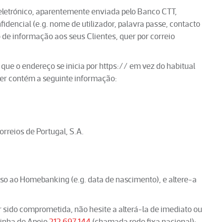
letrónico, aparentemente enviada pelo Banco CTT,
fidencial (e.g. nome de utilizador, palavra passe, contacto
o de informação aos seus Clientes, quer por correio
ue o endereço se inicia por https:// em vez do habitual
ser contém a seguinte informação:
rreios de Portugal, S.A.
e
sso ao Homebanking (e.g. data de nascimento), e altere-a
r sido comprometida, não hesite a alterá-la de imediato ou
 Linha de Apoio
212 697 144
(chamada rede fixa nacional);