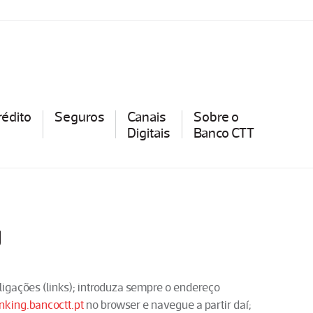
rédito
Seguros
Canais
Sobre o
Digitais
Banco CTT
g
gações (links); introduza sempre o endereço
king.bancoctt.pt
no browser e navegue a partir daí;