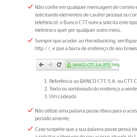
Não confie em qualquer mensagem de correio e
solicitando elementos de caráter pessoal ou con
telefónico); o Banco CTT nunca solicita este tip
eletrónico quer por qualquer outro meio;
Sempre que aceder ao Homebanking, verifique q
http://, e que a barra de endereço do seu brow
Referência ao BANCO CTT, S.A. ou CTT Co
Texto ou sombreado do endereço a verd
Um cadeado
Não utilize uma palavra passe óbvia para o ace
periodicamente;
Caso suspeite que a sua palavra passe possa te
a solicitar o bloqueio do seu acesso através da