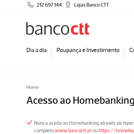
212 697 144
Lojas Banco CTT
Dia a dia
Poupança e Investimento
C
Home
Acesso ao Homebankin
Nunca aceda ao Homebanking através de hiperli
completo
www.bancoctt.pt
ou
https://homeban