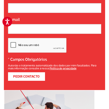
E-mail
*
Campos Obrigatórios
Autorizo o tratamento automatizado dos dados por mim facultados. Para
mais informação consulte a nossa
Política de privacidade
PEDIR CONTACTO