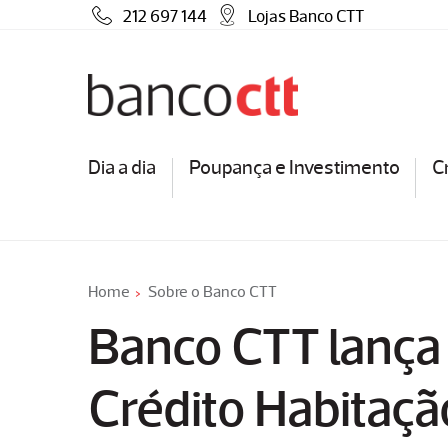
212 697 144
Lojas Banco CTT
Dia a dia
Poupança e Investimento
C
Home
Sobre o Banco CTT
Banco CTT lanç
Crédito Habitaçã