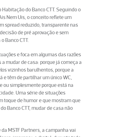
o Habitação do Banco CTT. Seguindo o
s Nem Uis, o conceito reflete um
um spread reduzido, transparente nas
 decisão de pré aprovação e sem
a o Banco CTT.
tuações e foca em algumas das razões
s a mudar de casa: porque já começa a
os vizinhos barulhentos, porque a
á e têm de partilhar um único WC,
te ou simplesmente porque está na
acidade. Uma série de situações
m toque de humor e que mostram que
s do Banco CTT, mudar de casa não
e da MSTF Partners, a campanha vai